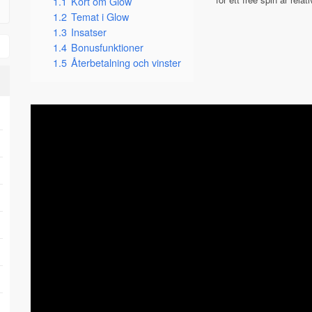
1.1
Kort om Glow
1.2
Temat i Glow
1.3
Insatser
1.4
Bonusfunktioner
1.5
Återbetalning och vinster