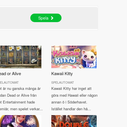
Spela
ad or Alive
Kawaii Kitty
PELAUTOMAT
SPELAUTOMAT
t är nu ganska många år
Kawaii Kitty har inget att
dan Dead or Alive från
göra med Hawaii eller någon
t Entertainment hade
annan ö i Söderhavet.
emiär, men spelet verkar...
Istället handlar den hä...