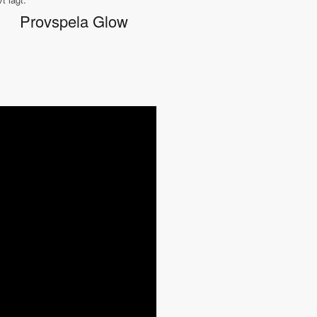
Provspela Glow