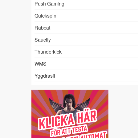
Push Gaming
Quickspin
Rabcat
Saucify
Thunderkick
WMS
Yggdrasil