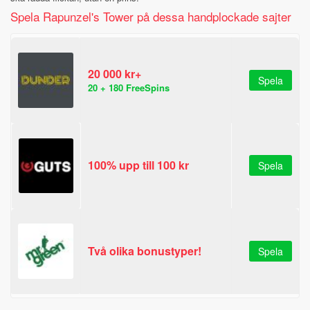
Spela Rapunzel's Tower på dessa handplockade sajter
20 000 kr+
Spela
20 + 180 FreeSpins
100% upp till 100 kr
Spela
Två olika bonustyper!
Spela