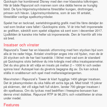
Quickspin har kombinerat Disney med den mer klassiska tolkningen.
Här är både Rapunzel och mannen som ska rädda henne av kunglig
börd. De fyra högvinstsymbolerna föreställer kungen, drottningen,
prinsen och häxan. Lågvinstsymbolerna, som är sex till antalet,
föreställer vanliga spelkortsymboler.
Spelet har en tecknad, serietidningsaktig grafik med lite färre detaljer än
vad som brukar vara fallet i Quickspins slots. Vi är inte helt imponerade
av grafiken, särskilt som spelet släpptes så sent som i december 2017.
Ljudbilden är kanske inte heller så imponerande. Den är framför allt inte
så bred.
Insatser och vinster
Rapunzel’s Tower har en klassisk utformning med fem stycken hjul som
alla är tre rader höga. Antalet vinstlinjer anges inte vid hjulen, men de är
20 stycken och de har fast karaktär. I likhet med vad som är standard
på Quickspins slots behöver du inte krångla med olika insatsparametrar.
Det du ska göra är att välja en insats på mellan 2 – 1000 kr och sedan
spinna loss! Autospel kan du givetvis begagna dig av. Du kan också
ställa in snabbsnurr och spel med mellanslagstangenten.
Maxvinsten i Rapunzel’s Tower är klart hyggliga 1400 gånger insatsen.
Det är jokersymbolen du ska hålla ett extra öga på. Med totalt 15 jokrar
på skärmen, det vill säga helt full skärm, landar 700 gånger insatsen i
din spelkassa. Om du lyckas med bedriften i freespins-bonusen kan
denna vinst dubblas. Rapunzel RTP är 96,25% och volatiliteten är strax
under medel.
Features