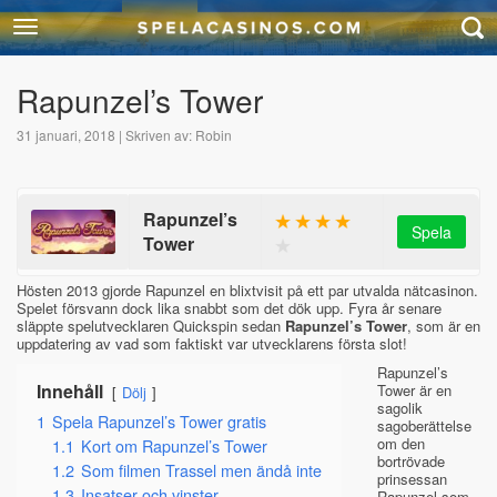
Rapunzel’s Tower
31 januari, 2018 | Skriven av: Robin
Rapunzel’s
Spela
Tower
Hösten 2013 gjorde Rapunzel en blixtvisit på ett par utvalda nätcasinon.
Spelet försvann dock lika snabbt som det dök upp. Fyra år senare
släppte spelutvecklaren Quickspin sedan
Rapunzel’s Tower
, som är en
uppdatering av vad som faktiskt var utvecklarens första slot!
Rapunzel’s
Innehåll
Tower är en
Dölj
sagolik
1
Spela Rapunzel’s Tower gratis
sagoberättelse
om den
1.1
Kort om Rapunzel’s Tower
bortrövade
1.2
Som filmen Trassel men ändå inte
prinsessan
1.3
Insatser och vinster
Rapunzel som