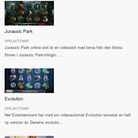
Jurassic Park
SPELAUTOMAT
Jurassic Park online slot är en videoslot med tema från den första
filmen i Jurassic Park-trilogin. ...
Evolution
SPELAUTOMAT
Net Entertainment har med sin videoautomat Evolution lanserat en helt
ny version av Darwins evolutio...