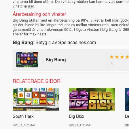
vinsterna bli ännu större. Den vilda symbolen kan hamna vart som helst 
vinstchanser.
Återbetalning och vinster
Big Bang ståtar med en återbetalning på 96%, vilket är helt klart godkä
att det ibland bli lite längre mellanrum mellan vinstsnurren, men också 
genomsnitt är vinstfrekvensen 50%. Högsta vinsten i Big Bang är 26
spelar för maxinsats.
Big Bang
:
Betyg
4
av
Spelacasinos.com
Big Bang
RELATERADE SIDOR
South Park
Big Blox
Be
SPELAUTOMAT
SPELAUTOMAT
S