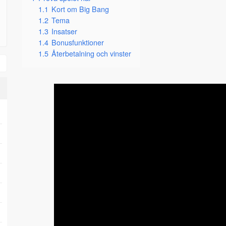
1.1
Kort om Big Bang
1.2
Tema
1.3
Insatser
1.4
Bonusfunktioner
1.5
Återbetalning och vinster