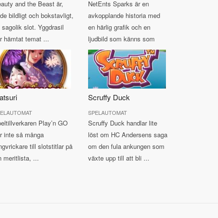
auty and the Beast är,
NetEnts Sparks är en
de bildligt och bokstavligt,
avkopplande historia med
 sagolik slot. Yggdrasil
en härlig grafik och en
r hämtat temat ...
ljudbild som känns som
skapad ...
tsuri
Scruffy Duck
PELAUTOMAT
SPELAUTOMAT
eltillverkaren Play’n GO
Scruffy Duck handlar lite
r inte så många
löst om HC Andersens saga
ngvrickare till slotstitlar på
om den fula ankungen som
n meritlista, ...
växte upp till att bli ...