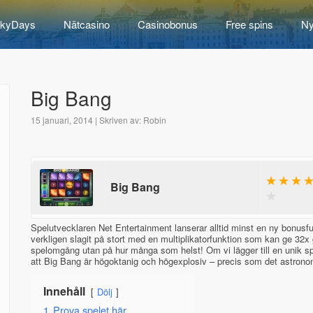
ckyDays
Nätcasino
Casinobonus
Free spins
Ny
Big Bang
15 januari, 2014 | Skriven av: Robin
Big Bang
Spelutvecklaren Net Entertainment lanserar alltid minst en ny bonusf
verkligen slagit på stort med en multiplikatorfunktion som kan ge 32x
spelomgång utan på hur många som helst! Om vi lägger till en unik spel
att Big Bang är högoktanig och högexplosiv – precis som det astr
Innehåll
Dölj
1
Prova spelet här