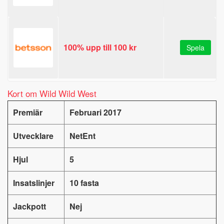
100% upp till 100 kr
Spela
Kort om Wild Wild West
Premiär
Februari 2017
Utvecklare
NetEnt
Hjul
5
Insatslinjer
10 fasta
Jackpott
Nej