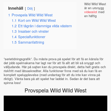
Wild Wild West
Innehåll
är en ursnygg
Dölj
videoslot
med
1
Provspela Wild Wild West
en häftig
1.1
Kort om Wild Wild West
1.2
Ett tågrån i dammiga vilda västern
1.3
Insatser och vinster
1.4
Specialfunktioner
1.5
Sammanfattning
”serietidningsgrafik”. Du måste prova på spelet för att få en känsla för
det jobb spelmakarna har lagt ner för att få allt att bli så snyggt och
välljudande. Här på sajten kan du provspela direkt, detta helt gratis och
riskfritt med låtsaskrediter. Alla funktioner finns med så du kan få en
komplett spelupplevelse (med undantag för att du inte kan vinna på
riktigt). Vänta bara på att spelet har laddat in. Sedan är det bara att
spinna loss!
Provspela Wild Wild West