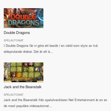
Double Dragons
SPELAUTOMAT
I Double Dragons får vi göra ett besök i en värld som styrs av två
eldsprutande drakar. Det är ett ä...
Jack and the Beanstalk
SPELAUTOMAT
Jack and the Beanstalk från spelutvecklaren Net Entertainment är en av
de mest populära videoautomat...