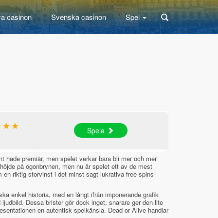
a casinon
Svenska casinon
Spel
Spela
t hade premiär, men spelet verkar bara bli mer och mer
m höjde på ögonbrynen, men nu är spelet ett av de mest
en riktig storvinst i det minst sagt lukrativa free spins-
ska enkel historia, med en långt ifrån imponerande grafik
 ljudbild. Dessa brister gör dock inget, snarare ger den lite
esentationen en autentisk spelkänsla. Dead or Alive handlar