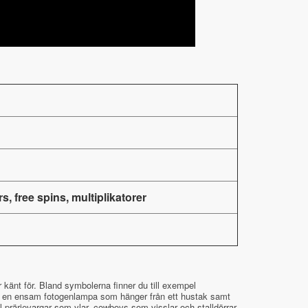
s, free spins, multiplikatorer
 känt för. Bland symbolerna finner du till exempel
a en ensam fotogenlampa som hänger från ett hustak samt
l prärievargar som ylar, cowboys som visslar och stalldörrar