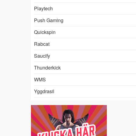
Playtech
Push Gaming
Quickspin
Rabcat
Saucify
Thunderkick
WMS
Yggdrasil