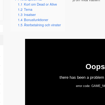
1.1
Kort om Dead or Alive
1.2
Tema
1.3
Insatser
1.4
Bonusfunktioner
1.5
Återbetalning och vinster