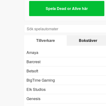
Spela Dead or Alive här
Tillverkare
Bokstäver
Amaya
Barcrest
Betsoft
BigTime Gaming
Elk Studios
Genesis