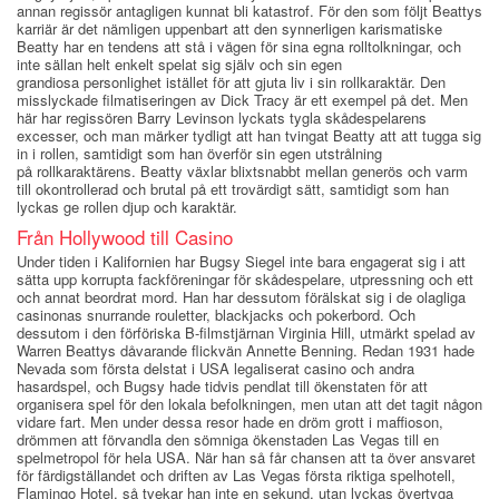
annan regissör antagligen kunnat bli katastrof. För den som följt Beattys
karriär är det nämligen uppenbart att den synnerligen karismatiske
Beatty har en tendens att stå i vägen för sina egna rolltolkningar, och
inte sällan helt enkelt spelat sig själv och sin egen
grandiosa personlighet istället för att gjuta liv i sin rollkaraktär. Den
misslyckade filmatiseringen av Dick Tracy är ett exempel på det. Men
här har regissören Barry Levinson lyckats tygla skådespelarens
excesser, och man märker tydligt att han tvingat Beatty att att tugga sig
in i rollen, samtidigt som han överför sin egen utstrålning
på rollkaraktärens. Beatty växlar blixtsnabbt mellan generös och varm
till okontrollerad och brutal på ett trovärdigt sätt, samtidigt som han
lyckas ge rollen djup och karaktär.
Från Hollywood till Casino
Under tiden i Kalifornien har Bugsy Siegel inte bara engagerat sig i att
sätta upp korrupta fackföreningar för skådespelare, utpressning och ett
och annat beordrat mord. Han har dessutom förälskat sig i de olagliga
casinonas snurrande rouletter, blackjacks och pokerbord. Och
dessutom i den förföriska B-filmstjärnan Virginia Hill, utmärkt spelad av
Warren Beattys dåvarande flickvän Annette Benning. Redan 1931 hade
Nevada som första delstat i USA legaliserat casino och andra
hasardspel, och Bugsy hade tidvis pendlat till ökenstaten för att
organisera spel för den lokala befolkningen, men utan att det tagit någon
vidare fart. Men under dessa resor hade en dröm grott i maffioson,
drömmen att förvandla den sömniga ökenstaden Las Vegas till en
spelmetropol för hela USA. När han så får chansen att ta över ansvaret
för färdigställandet och driften av Las Vegas första riktiga spelhotell,
Flamingo Hotel, så tvekar han inte en sekund, utan lyckas övertyga