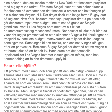
sina bossar i den sicilianska maffian i New York att finansiera projektet
med sig själv vid rodret. Eftersom Siegel inser att han saknar känsla
för ekonomi så överlåter han det finansiella arbetet och bokföringen på
sin älskarinna Virginia Hill. Det dröjer dock inte länge förrän Bugsy drar
på sig sina New York- bossars missnöje; projektet drar ut på tiden och
går dessutom rejält över budget, inte minst på grund av Siegels
grandiosa livsstil i Las Vegas som mest av allt liknar
en storhetsvansinnig renässansfurstes. När casinot till slut står klart så
visar det sig på premiärkvällen att älskarinnan Virginia Hill förskingrat en
tredjedel av hotellets budget, motsvarande 40 miljoner dollar i dagens
penningvärde. Satsningen blir ett fiasko, och casinot tvingas slå igen
efter ett par veckor. Benjamin Bugsy Siegel har därmed anträtt vägen till
ett brutalt slut på ett brutalt liv. Hans dröm om det nationella
spelparadiset Las Vegas kommer visserligen att infrias, men han
kommer aldrig att få den drömmen uppfylld.
Skurk elle hjälte?
Ett problem med filmen, och som gör att den inte riktigt kommer upp i
samma klass som klassiker som Gudfadern eller Once Upon a Time in
America, är att Bugsy Siegel framstår lite för mycket som ett offer,
snarare än som en person som i slutändan får skörda vad han sått.
Detta är mycket ett resultat av att filmen fokuserar på de sista 10 åren
av hans liv. Men Benjamin Siegel var definitivt inget offer, han var en
kallblodig mördare med mängder av maffiaavrättningar på sitt samvete,
och tillsammans med Meyer Lansky en av grundarna för Murder, Inc.,
en illa ryktbar yrkesmördarorganisation som samvetslöst hyrde ut sig till
högstbjudande. Bilden av honom som en visserligen brutal, men i grund
och botten charmig drömmare är med andra ord inte helt rättvisande,