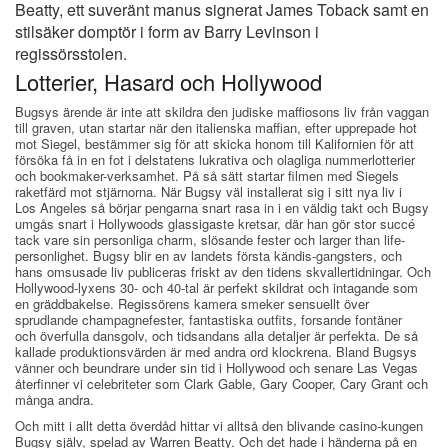
Beatty, ett suveränt manus signerat James Toback samt en
stilsäker domptör i form av Barry Levinson i
regissörsstolen.
Lotterier, Hasard och Hollywood
Bugsys ärende är inte att skildra den judiske maffiosons liv från vaggan
till graven, utan startar när den italienska maffian, efter upprepade hot
mot Siegel, bestämmer sig för att skicka honom till Kalifornien för att
försöka få in en fot i delstatens lukrativa och olagliga nummerlotterier
och bookmaker-verksamhet. På så sätt startar filmen med Siegels
raketfärd mot stjärnorna. När Bugsy väl installerat sig i sitt nya liv i
Los Angeles så börjar pengarna snart rasa in i en väldig takt och Bugsy
umgås snart i Hollywoods glassigaste kretsar, där han gör stor succé
tack vare sin personliga charm, slösande fester och larger than life-
personlighet. Bugsy blir en av landets första kändis-gangsters, och
hans omsusade liv publiceras friskt av den tidens skvallertidningar. Och
Hollywood-lyxens 30- och 40-tal är perfekt skildrat och intagande som
en gräddbakelse. Regissörens kamera smeker sensuellt över
sprudlande champagnefester, fantastiska outfits, forsande fontäner
och överfulla dansgolv, och tidsandans alla detaljer är perfekta. De så
kallade produktionsvärden är med andra ord klockrena. Bland Bugsys
vänner och beundrare under sin tid i Hollywood och senare Las Vegas
återfinner vi celebriteter som Clark Gable, Gary Cooper, Cary Grant och
många andra.
Och mitt i allt detta överdåd hittar vi alltså den blivande casino-kungen
Bugsy själv, spelad av Warren Beatty. Och det hade i händerna på en