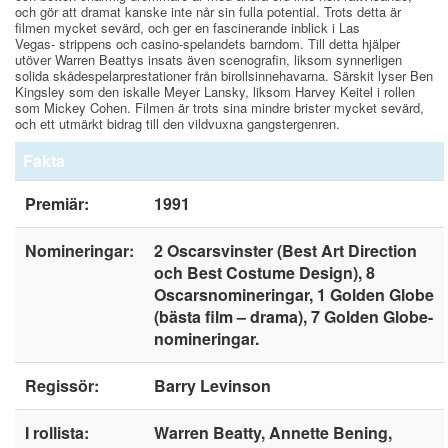
och gör att dramat kanske inte når sin fulla potential. Trots detta är
filmen mycket sevärd, och ger en fascinerande inblick i Las
Vegas- strippens och casino-spelandets barndom. Till detta hjälper
utöver Warren Beattys insats även scenografin, liksom synnerligen
solida skådespelarprestationer från birollsinnehavarna. Särskit lyser Ben
Kingsley som den iskalle Meyer Lansky, liksom Harvey Keitel i rollen
som Mickey Cohen. Filmen är trots sina mindre brister mycket sevärd,
och ett utmärkt bidrag till den vildvuxna gangstergenren.
Fakta
Premiär:
1991
Nomineringar:
2 Oscarsvinster (Best Art Direction
och Best Costume Design), 8
Oscarsnomineringar, 1 Golden Globe
(bästa film – drama), 7 Golden Globe-
nomineringar.
Regissör:
Barry Levinson
I rollista:
Warren Beatty, Annette Bening,