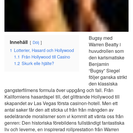
Bugsy med
Innehåll
Dölj
Warren Beatty i
1
Lotterier, Hasard och Hollywood
huvudrollen som
1.1
Från Hollywood till Casino
den karismatiske
1.2
Skurk elle hjälte?
Benjamin
“Bugsy” Siegel
följer ganska strikt
den klassiska
gangsterfilmens formula över uppgång och fall. Från
Kaliforniens hasardspel till, det glittrande Hollywood till
skapandet av Las Vegas första casinon-hotell. Men ett
antal saker får den att sticka ut från från mängden av
sedelärande moralismer som vi kommit att vänta oss från
genren: Den historiska förebildens fullständigt fantastiska
liv och leverne, en inspirerad rollprestation från Warren