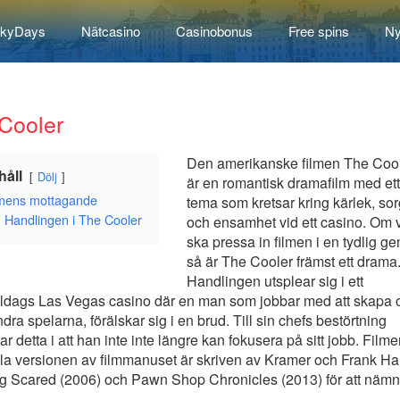
ckyDays
Nätcasino
Casinobonus
Free spins
Ny
Cooler
Den amerikanske filmen The Coo
håll
Dölj
är en romantisk dramafilm med ett
lmens mottagande
tema som kretsar kring kärlek, sor
Handlingen i The Cooler
och ensamhet vid ett casino. Om v
ska pressa in filmen i en tydlig ge
så är The Cooler främst ett drama
Handlingen utsplear sig i ett
dags Las Vegas casino där en man som jobbar med att skapa o
dra spelarna, förälskar sig i en brud. Till sin chefs bestörtning
rar detta i att han inte inte längre kan fokusera på sitt jobb. F
lla versionen av filmmanuset är skriven av Kramer och Frank Ha
 Scared (2006) och Pawn Shop Chronicles (2013) för att nämn