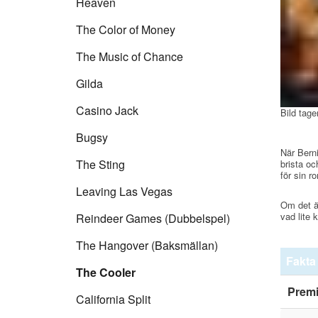
Heaven
The Color of Money
The Music of Chance
Gilda
Casino Jack
Bild tag
Bugsy
När Berni
The Sting
brista oc
för sin r
Leaving Las Vegas
Om det är
vad lite 
Reindeer Games (Dubbelspel)
The Hangover (Baksmällan)
Fakta
The Cooler
Premi
California Split