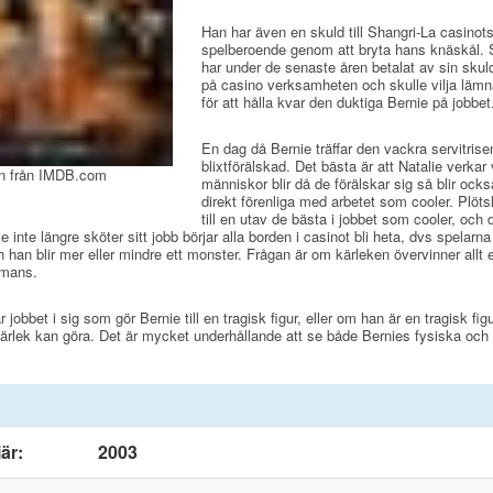
Han har även en skuld till Shangri-La casinots 
spelberoende genom att bryta hans knäskål. S
har under de senaste åren betalat av sin skuld 
på casino verksamheten och skulle vilja lämn
för att hålla kvar den duktiga Bernie på jobbet
En dag då Bernie träffar den vackra servitrisen,
blixtförälskad. Det bästa är att Natalie verkar
en från IMDB.com
människor blir då de förälskar sig så blir ocks
direkt förenliga med arbetet som cooler. Plöt
till en utav de bästa i jobbet som cooler, och
e inte längre sköter sitt jobb börjar alla borden i casinot bli heta, dvs spelarna 
h han blir mer eller mindre ett monster. Frågan är om kärleken övervinner allt 
omans.
 jobbet i sig som gör Bernie till en tragisk figur, eller om han är en tragisk figu
kärlek kan göra. Det är mycket underhållande att se både Bernies fysiska och m
är:
2003