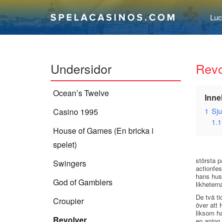
Lu
Undersidor
Revo
Ocean’s Twelve
Inne
1
Sju
Casino 1995
1.1
House of Games (En bricka i
spelet)
största p
Swingers
actionfe
hans hus
God of Gamblers
likheterna
De två ti
Croupier
över att
liksom h
Revolver
en aning