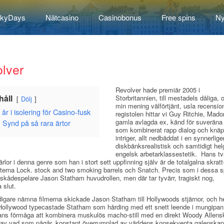
ckyDays
Nätcasino
Casinobonus
Free spins
Ny
lver
Revolver hade premiär 2005 i
håll
Storbritannien, till mestadels dåliga, o
Dölj
min mening välförtjänt, usla recension
 år i isolering för Casino-fusk
registolen hittar vi Guy Ritchie, Mad
gamla avlagda ex, känd för suveräna 
Synd på så rara ärtor
som kombinerat rapp dialog och knä
intriger, allt nedbäddat i en synnerlige
diskbänksrealistisk och samtidigt hel
engelsk arbetarklassestetik. Hans tv
ärlor i denna genre som han i stort sett uppfinning själv är de totalgalna skratt
sterna Lock. stock and two smoking barrels och Snatch. Precis som i dessa s
skådespelare Jason Statham huvudrollen, men där tar tyvärr, tragiskt nog,
 slut.
digare nämna filmerna skickade Jason Statham till Hollywoods stjärnor, och he
 Hollywood typecastade Statham som hårding med ett snett leende i mungipa
ans förmåga att kombinera muskulös macho-still med en direkt Woody Allensk
 av vad som pågår, konstant överrumplad av världens konsekventa galenskap