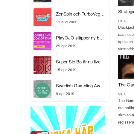
Strategi
ZenSpin och TurboVegas slås samman
SIDA
11 aug 2022
Blackjack
casinosp
PlayOJO släpper ny bonus – 100 freespins
spelaren 
29 apr 2019
vinstodds
Super Sic Bo är nu live
15 apr 2019
The Gam
Swedish Gambling Awards – hållbar spelbransch
9 apr 2019
SIDA
The Gamb
dramafil
skriven 
regissera