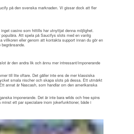
aucify på den svenska marknaden. Vi gissar dock att fler
 inget casino som hittills har utnyttjat denna möjlighet.
r populära. Att spela på Saucifys slots med en vanlig
a villkoren eller genom att kontakta support innan du gör en
te begränsande.
 slot är den andra lik och ännu mer intressant/imponerande
r till lite oftare. Det gäller inte ens de mer klassiska
mycket smala nischer och skapa slots på dessa. Ett utmärkt
Ett annat är Nascash, som handlar om den amerikanska
 ganska imponerande. Det är inte bara wilds och free spins
å minst ett par specialare inom jokerfunktioner, både i