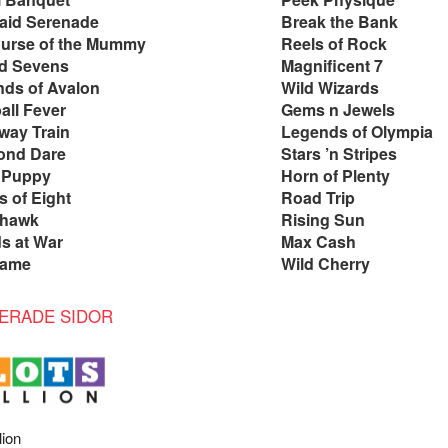
aid Serenade
Break the Bank
urse of the Mummy
Reels of Rock
d Sevens
Magnificent 7
ds of Avalon
Wild Wizards
all Fever
Gems n Jewels
ay Train
Legends of Olympia
ond Dare
Stars ’n Stripes
 Puppy
Horn of Plenty
s of Eight
Road Trip
hawk
Rising Sun
s at War
Max Cash
Game
Wild Cherry
ERADE SIDOR
lion