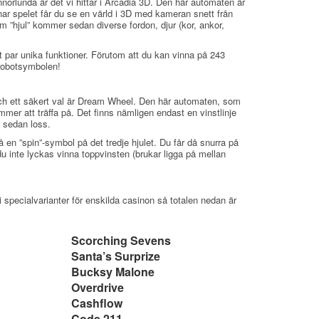
norlunda är det vi hittar i Arcadia 3D. Den här automaten är
ar spelet får du se en värld i 3D med kameran snett från
 ”hjul” kommer sedan diverse fordon, djur (kor, ankor,
t par unika funktioner. Förutom att du kan vinna på 243
r robotsymbolen!
och ett säkert val är Dream Wheel. Den här automaten, som
er att träffa på. Det finns nämligen endast en vinstlinje
 sedan loss.
en ”spin”-symbol på det tredje hjulet. Du får då snurra på
du inte lyckas vinna toppvinsten (brukar ligga på mellan
 i specialvarianter för enskilda casinon så totalen nedan är
Scorching Sevens
Santa’s Surprize
Bucksy Malone
Overdrive
Cashflow
Code 211