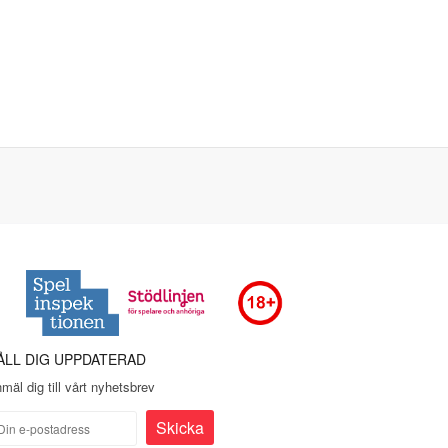
ÅLL DIG UPPDATERAD
mäl dig till vårt nyhetsbrev