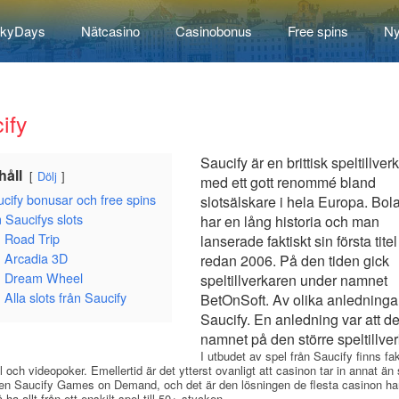
ckyDays
Nätcasino
Casinobonus
Free spins
Ny
ify
Saucify är en brittisk speltillver
håll
Dölj
med ett gott renommé bland
cify bonusar och free spins
slotsälskare i hela Europa. Bol
Saucifys slots
har en lång historia och man
Road Trip
lanserade faktiskt sin första titel
Arcadia 3D
redan 2006. På den tiden gick
Dream Wheel
speltillverkaren under namnet
Alla slots från Saucify
BetOnSoft. Av olika anledningar
Saucify. En anledning var att d
namnet på den större speltillver
I utbudet av spel från Saucify finns fak
 och videopoker. Emellertid är det ytterst ovanligt att casinon tar in annat än 
en Saucify Games on Demand, och det är den lösningen de flesta casinon har va
 ha allt från ett enskilt spel till 50+ stycken.