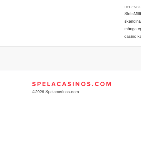
RECENSI
SlotsMill
skandina
många eg
casino ka
©2026 Spelacasinos.com