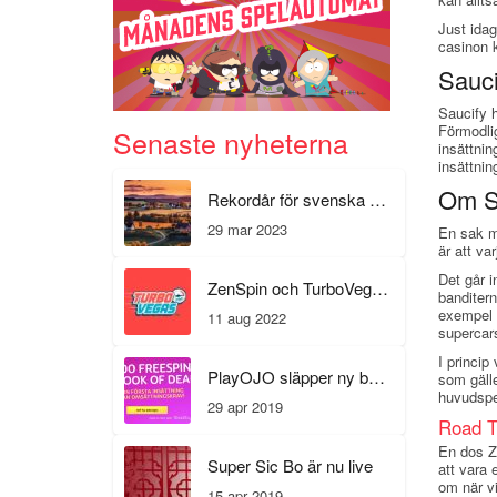
Just idag
casinon k
Sauci
Saucify h
Förmodlig
Senaste nyheterna
insättnin
insättnin
Om Sa
Rekordår för svenska spelbolag med 27,4 miljarder kronor i omsättning
29 mar 2023
En sak ma
är att va
Det går i
ZenSpin och TurboVegas slås samman
banditern
exempel 
11 aug 2022
supercar
I princip
PlayOJO släpper ny bonus – 100 freespins
som gälle
huvudspel
29 apr 2019
Road T
En dos Z
Super Sic Bo är nu live
att vara
om när vi
15 apr 2019