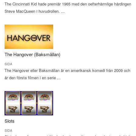
The Cincinnati Kid hade premiär 1965 med den oefterhärmlige hårdingen
Steve MacQueen i huvudrollen. ...
The Hangover (Baksmällan)
SIDA
The Hangover eller Baksmällan är en amerikansk komedi från 2009 och
är den första filmen i en serie ...
Slots
SIDA