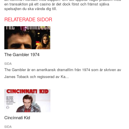
en transaktion på ett casino är det dock först och främst själva
spelsajten du ska vända dig till.
RELATERADE SIDOR
The Gambler 1974
SIDA
The Gambler är en amerikansk dramafilm från 1974 som är skriven av
James Toback och regisserad av Ka...
Cincinnati Kid
SIDA