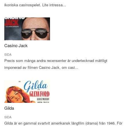
ikoniska casinospelet. Lite intressa...
Casino Jack
SIDA
Precis som många andra recensenter är undertecknad måttligt
imponerad av filmen Casino Jack, om casi...
Gilda
SIDA
Gilda är en gammal svartvit amerikansk långfilm (drama) från 1946. För