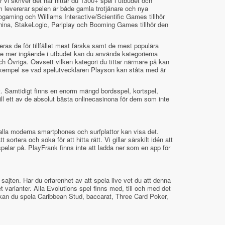
är vi skriver det här hittar du 1300+ spel i utbudet och
m levererar spelen är både gamla trotjänare och nya
gaming och Williams Interactive/Scientific Games tillhör
hina, StakeLogic, Pariplay och Booming Games tillhör den
ras de för tillfället mest färska samt de mest populära
lite mer ingående i utbudet kan du använda kategorierna
h Övriga. Oavsett vilken kategori du tittar närmare på kan
ll exempel se vad spelutvecklaren Playson kan ståta med är
t. Samtidigt finns en enorm mängd bordsspel, kortspel,
till ett av de absolut bästa onlinecasinona för dem som inte
 alla moderna smartphones och surfplattor kan visa det.
sortera och söka för att hitta rätt. Vi gillar särskilt idén att
spelar på. PlayFrank finns inte att ladda ner som en app för
sajten. Har du erfarenhet av att spela live vet du att denna
 varianter. Alla Evolutions spel finns med, till och med det
an du spela Caribbean Stud, baccarat, Three Card Poker,