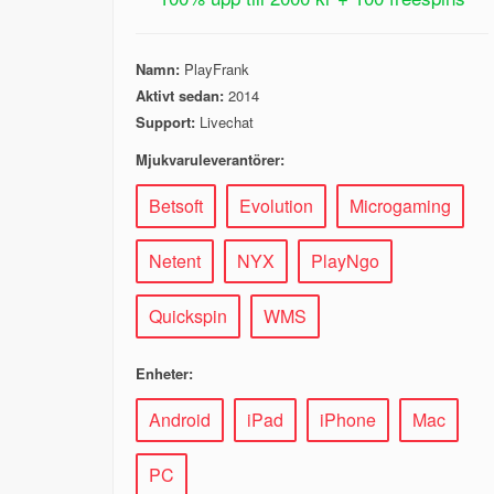
Namn:
PlayFrank
Aktivt sedan:
2014
Support:
Livechat
Mjukvaruleverantörer:
Betsoft
Evolution
Microgaming
Netent
NYX
PlayNgo
Quickspin
WMS
Enheter:
Android
iPad
iPhone
Mac
PC