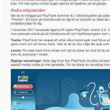
krav. För free spins-vinster anger casinot ett spelkrav på 40 gånger.
Andra erbjudanden
När du är inloggad på PlayFrank kommer du i vänsterspalten på sajten
”Premier”. Ett klick på förstnämnda tar dig till en översikt av både d
skräddarsydda för dig.
I november 2017 lanserade ägarna till sajten PlayFrank version 2.0. 
man passade också på att introducera ett nytt lojalitetsprogram som vi
Tracks:
PlayFrank har skapat ett antal olika tracks/spår med fokus på o
spins track och ett bonus track. Idén är att du ska välja det spår som
Levels:
På varje track finns nivåer och när du klarar en nivå får du 
som du avancerar i nivåer.
Dagliga utmaningar:
Varje dag finns hos PlayFrank tre olika utmanin
spelstil medan andra är mer generella. Om du klarar en utmaning vinn