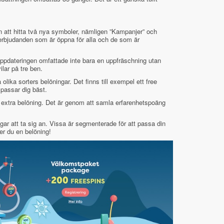
 att hitta två nya symboler, nämligen ”Kampanjer” och
e erbjudanden som är öppna för alla och de som är
Uppdateringen omfattade inte bara en uppfräschning utan
lar på tre ben.
lika sorters belöningar. Det finns till exempel ett free
 passar dig bäst.
en extra belöning. Det är genom att samla erfarenhetspoäng
gar att ta sig an. Vissa är segmenterade för att passa din
er du en belöning!