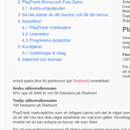
2
PlayFrank Bonus och Free Spins
Anta
Live
2.1
Andra erbjudanden
Mobi
3
Så här startar du ditt äventyr och får din bonus
Supp
Supp
4
Spelutbud
4.1
PlayFrank mobilcasino
Pl
4.2
Livecasino
Intr
4.3
Progressiva jackpottar
steg
5
Kundtjänst
tota
5.1
Insättningar & uttag
För
6
Säkerhet och licenser
100%
För 
att 
insä
också spela dina 50 gratissnurr (på
Starburst
) omedelbart.
Andra välkomstbonusen
50% upp till 2000 kr och 50 freespins på Starburst
Tredje välkomstbonusen
100 freespins på Starburst
PlayFrank marknadsförs som ett ärligare casino och det är något som ä
så att det inte ska råda några oklarheter om vad som gäller. Grundrege
innebär att du kan avbryta en bonus när som helst.
För att omvandla bonuspengar till riktiga pengar måste bonusen och in