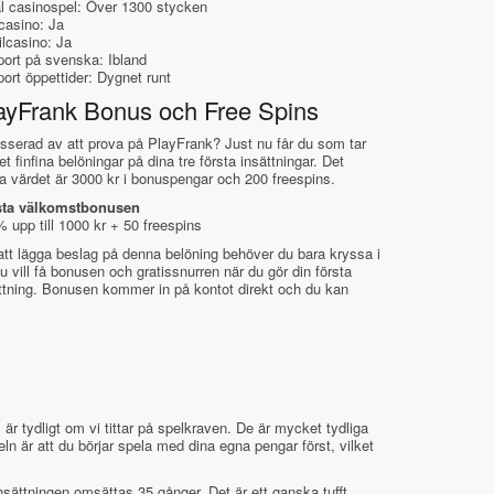
l casinospel: Över 1300 stycken
casino: Ja
lcasino: Ja
ort på svenska: Ibland
ort öppettider: Dygnet runt
ayFrank Bonus och Free Spins
esserad av att prova på PlayFrank? Just nu får du som tar
et finfina belöningar på dina tre första insättningar. Det
la värdet är 3000 kr i bonuspengar och 200 freespins.
sta välkomstbonusen
 upp till 1000 kr + 50 freespins
att lägga beslag på denna belöning behöver du bara kryssa i
du vill få bonusen och gratissnurren när du gör din första
ttning. Bonusen kommer in på kontot direkt och du kan
r tydligt om vi tittar på spelkraven. De är mycket tydliga
ln är att du börjar spela med dina egna pengar först, vilket
sättningen omsättas 35 gånger. Det är ett ganska tufft