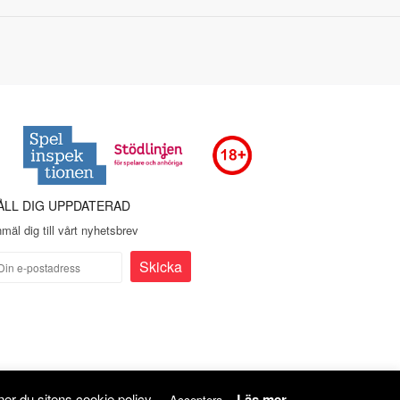
ÅLL DIG UPPDATERAD
mäl dig till vårt nyhetsbrev
er du sitens cookie policy.
Läs mer
Acceptera