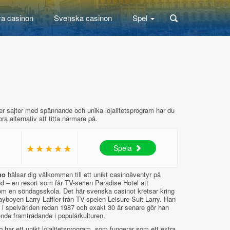
a casinon
Svenska casinon
Spel
ter sajter med spännande och unika lojalitetsprogram har du
bra alternativ att titta närmare på.
Spela
no
hälsar dig välkommen till ett unikt casinoäventyr på
d – en resort som får TV-serien Paradise Hotel att
m en söndagsskola. Det här svenska casinot kretsar kring
yboyen Larry Laffler från TV-spelen Leisure Suit Larry. Han
é i spelvärlden redan 1987 och exakt 30 år senare gör han
tionde framträdande i populärkulturen.
o
har ett unikt lojalitetsprogram, som fungerar som ett extra