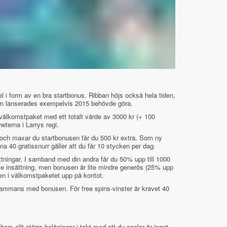
el i form av en bra startbonus. Ribban höjs också hela tiden,
som lanserades exempelvis 2015 behövde göra.
t välkomstpaket med ett totalt värde av 3000 kr (+ 100
heterna i Larrys regi.
 och maxar du startbonusen får du 500 kr extra. Som ny
a 40 gratissnurr gäller att du får 10 stycken per dag.
sättningar. I samband med din andra får du 50% upp till 1000
dje insättning, men bonusen är lite mindre generös (25% upp
rren i välkomstpaketet upp på kontot.
lsammans med bonusen. För free spins-vinster är kravet 40
m allt större belöningar i takt med att du spelar är inget