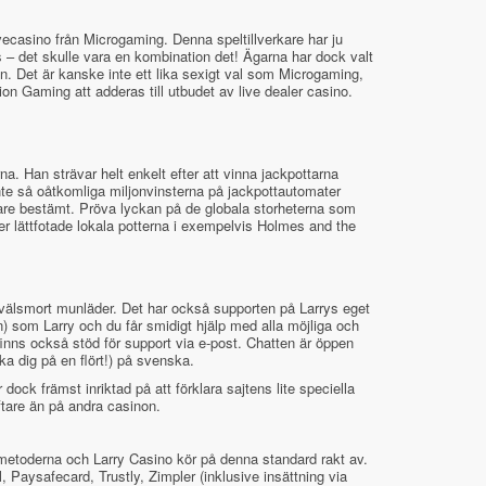
vecasino från Microgaming. Denna speltillverkare har ju
– det skulle vara en kombination det! Ägarna har dock valt
n. Det är kanske inte ett lika sexigt val som Microgaming,
n Gaming att adderas till utbudet av live dealer casino.
na. Han strävar helt enkelt efter att vinna jackpottarna
nte så oåtkomliga miljonvinsterna på jackpottautomater
ärmare bestämt. Pröva lyckan på de globala storheterna som
er lättfotade lokala potterna i exempelvis Holmes and the
tt välsmort munläder. Det har också supporten på Larrys eget
n) som Larry och du får smidigt hjälp med alla möjliga och
t finns också stöd för support via e-post. Chatten är öppen
ka dig på en flört!) på svenska.
ock främst inriktad på att förklara sajtens lite speciella
oftare än på andra casinon.
gsmetoderna och Larry Casino kör på denna standard rakt av.
, Paysafecard, Trustly, Zimpler (inklusive insättning via