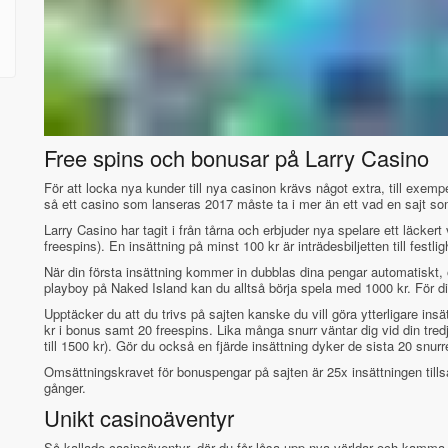
Free spins och bonusar på Larry Casino
För att locka nya kunder till nya casinon krävs något extra, till exemp
så ett casino som lanseras 2017 måste ta i mer än ett vad en sajt 
Larry Casino har tagit i från tårna och erbjuder nya spelare ett läcker
freespins). En insättning på minst 100 kr är inträdesbiljetten till festlig
När din första insättning kommer in dubblas dina pengar automatiskt,
playboy på Naked Island kan du alltså börja spela med 1000 kr. För din
Upptäcker du att du trivs på sajten kanske du vill göra ytterligare in
kr i bonus samt 20 freespins. Lika många snurr väntar dig vid din tre
till 1500 kr). Gör du också en fjärde insättning dyker de sista 20 snu
Omsättningskravet för bonuspengar på sajten är 25x insättningen til
gånger.
Unikt casinoäventyr
Så kallade casinoäventyr, där du får låsa upp nya världar och kamma he