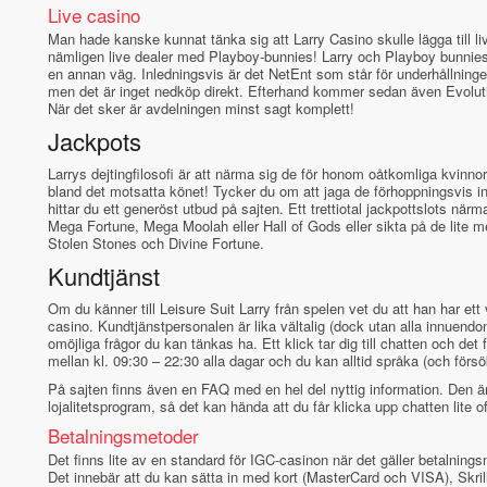
Live casino
Man hade kanske kunnat tänka sig att Larry Casino skulle lägga till li
nämligen live dealer med Playboy-bunnies! Larry och Playboy bunnies 
en annan väg. Inledningsvis är det NetEnt som står för underhållninge
men det är inget nedköp direkt. Efterhand kommer sedan även Evolutio
När det sker är avdelningen minst sagt komplett!
Jackpots
Larrys dejtingfilosofi är att närma sig de för honom oåtkomliga kvinnor
bland det motsatta könet! Tycker du om att jaga de förhoppningsvis i
hittar du ett generöst utbud på sajten. Ett trettiotal jackpottslots n
Mega Fortune, Mega Moolah eller Hall of Gods eller sikta på de lite m
Stolen Stones och Divine Fortune.
Kundtjänst
Om du känner till Leisure Suit Larry från spelen vet du att han har e
casino. Kundtjänstpersonalen är lika vältalig (dock utan alla innuendo
omöjliga frågor du kan tänkas ha. Ett klick tar dig till chatten och de
mellan kl. 09:30 – 22:30 alla dagar och du kan alltid språka (och försö
På sajten finns även en FAQ med en hel del nyttig information. Den är d
lojalitetsprogram, så det kan hända att du får klicka upp chatten lite 
Betalningsmetoder
Det finns lite av en standard för IGC-casinon när det gäller betalnin
Det innebär att du kan sätta in med kort (MasterCard och VISA), Skrill