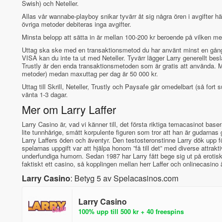
Swish) och Neteller.
Allas vår wannabe-playboy snikar tyvärr åt sig några ören i avgifter hä
övriga metoder debiteras inga avgifter.
Minsta belopp att sätta in är mellan 100-200 kr beroende på vilken me
Uttag ska ske med en transaktionsmetod du har använt minst en gång t
VISA kan du inte ta ut med Neteller. Tyvärr lägger Larry generellt besla
Trustly är den enda transaktionsmetoden som är gratis att använda. Mi
metoder) medan maxuttag per dag är 50 000 kr.
Uttag till Skrill, Neteller, Trustly och Paysafe går omedelbart (så fort 
vänta 1-3 dagar.
Mer om Larry Laffer
Larry Casino är, vad vi känner till, det första riktiga temacasinot bas
lite tunnhårige, smått korpulente figuren som tror att han är gudarnas
Larry Laffers öden och äventyr. Den testosteronstinne Larry dök upp f
spelarnas uppgift var att hjälpa honom ”få till det” med diverse attrakti
underfundiga humorn. Sedan 1987 har Larry fått bege sig ut på erotiska
faktiskt ett casino, så kopplingen mellan herr Laffer och onlinecasino ä
Larry Casino
:
Betyg
5
av
Spelacasinos.com
Larry Casino
100% upp till 500 kr + 40 freespins