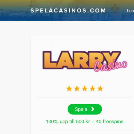
Lu
Spela
100% upp till 500 kr + 40 freespins