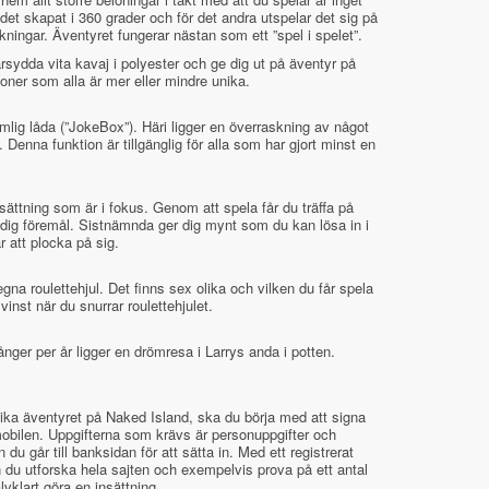
 det skapat i 360 grader och för det andra utspelar det sig på
ningar. Äventyret fungerar nästan som ett ”spel i spelet”.
arsydda vita kavaj i polyester och ge dig ut på äventyr på
oner som alla är mer eller mindre unika.
emlig låda (”JokeBox”). Häri ligger en överraskning av något
. Denna funktion är tillgänglig för alla som har gjort minst en
sättning som är i fokus. Genom att spela får du träffa på
å dig föremål. Sistnämnda ger dig mynt som du kan lösa in i
 att plocka på sig.
na roulettehjul. Det finns sex olika och vilken du får spela
vinst när du snurrar roulettehjulet.
ånger per år ligger en drömresa i Larrys anda i potten.
 unika äventyret på Naked Island, ska du börja med att signa
obilen. Uppgifterna som krävs är personuppgifter och
du går till banksidan för att sätta in. Med ett registrerat
kan du utforska hela sajten och exempelvis prova på ett antal
lvklart göra en insättning.