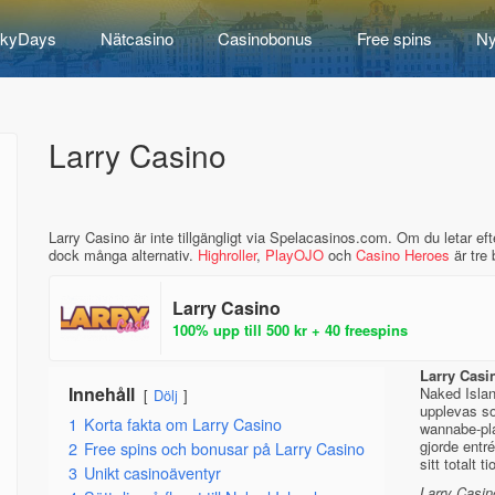
ckyDays
Nätcasino
Casinobonus
Free spins
Ny
Larry Casino
Larry Casino är inte tillgängligt via Spelacasinos.com. Om du letar ef
dock många alternativ.
Highroller
,
PlayOJO
och
Casino Heroes
är tre 
Larry Casino
100% upp till 500 kr + 40 freespins
Larry Casi
Innehåll
Naked Islan
Dölj
upplevas so
1
Korta fakta om Larry Casino
wannabe-pla
gjorde entr
2
Free spins och bonusar på Larry Casino
sitt totalt 
3
Unikt casinoäventyr
Larry Casin