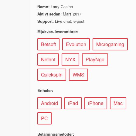
Namn:
Larry Casino
Aktivt sedan:
Mars 2017
Support:
Live chat, e-post
Mjukvaruleverantörer:
Betsoft
Evolution
Microgaming
Netent
NYX
PlayNgo
Quickspin
WMS
Enheter:
Android
iPad
iPhone
Mac
PC
Betalningsmetoder: