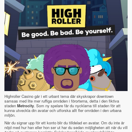
Highroller Casino går i ett urbant tema där skyskrapor downtown
samsas med lite mer ruffiga områden i förorterna, detta i den fiktiva
staden
Metrocity
. Som ny spelare får du nycklarna till staden för att
kunna utveckla din avatar och utforska allt fler områden i den urbana
miljön.
När du signar upp för ett konto blir du tilldelad en avatar. Om du inte är
nöjd med hur han eller hon ser ut har du sedan möjligheten att när du vill