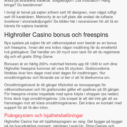
ändra på avatarens karaktär. Solglasögon? Lila mustasch? Hårig
bringa? Du bestämmer!
I övrigt är temat på sajten stilrent sett till designen, men något ruffigt
sett till karaktären. Metrocity är en tuff plats där endast de tuffaste
överlever i storstadsdjungeln! Se bilden här i recensionen för att få en
känsla för sajtens karaktär.
Highroller Casino bonus och freespins
Nya spelare på sajten får ett välkomstpaket som består av en bonus
och freespins. Innan det ens krävs någon insättning får du emellertid
två gratisgåvor. Det handlar om 20 mynt som tack för att du registrerar
dig och ett gratis
Sting Game
.
Bonusen är en härlig 200% matchad historia upp till 1000 kr och dina
Highroller freespins kommer att vara 50 stycken. Gratisrundorna
fördelas över fem dagar med start dagen för insättningen. Hur
omsättningskrav och liknande ser ut ber vi att få återkomma om.
Omsättningskravet är 45 gånger tillskottet av bonuspengar för
välkomstbonusen och för gratisrundor gäller ett spelkrav på 35 gånger.
För freespins-vinster inspelade med spins köpta i shoppen (se nedan)
finns dock inga omsättningskrav. Lite snopet är att det inte går att se
framstegen mot att klara omsättningskraven. Det krävs en kontakt med
support för att få den infon.
Poängsystem och lojalitetsbelöningar
Highroller Casino har ett lojalitetsprogram av rang. Det bygger på bygger
på tre huvudsakliga moment, nämligen Level-Up, Sting Games och