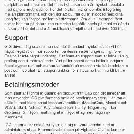
surfplattan och mobilen. Det finns två saker som är mycket speciella
med sajtens mobilcasino. För det första finns en sömlös integrering
mellan plattformarna och den gör att du, när du är inloggad med dina
uppgifter, kan ”hoppa mellan” plattformarna. Om du till exempel först
spelar hemma på datorn kan du sedan fortsätta spela på mobilen när du
sticker ut! För det andra är mobilcasinot rejält stort med över 500 titlar.
Support
GIG driver idag sex casinon och det är endast mycket sällan vi hör
något negativt om hur supporten på dessa sajter fungerar. Highroller
Casino är inte något undantag. Här finns en support som är både vänlig,
proffsig och tillmötesgående. Vad gäller öppettiderna håller kundtjänst
öppet dygnet runt och du kan ta kontakt på svenska via både telefon, e-
post och live chat. En supportfunktion för nätcasino kan inte bli bättre
än så!
Betalningsmetoder
Som sagt är Highroller Casino en produkt från GIG och det innebär att
man använder IGC-plattformens smidiga betalningssystem. Här kan du
sätta in med bland annat bankkort/kreditkort (MasterCard, Maestro och
VISA), Skrill, Neteller, Paysafecard och Trustly. Någon avgift kan
debiteras för någon insättning eller något uttag med någon av
metoderna.
IGC-sajterna har också ett rykte om sig att vara snabba med att
administrera uttag. Ekonomiavdelningen på Highroller Casino kommer