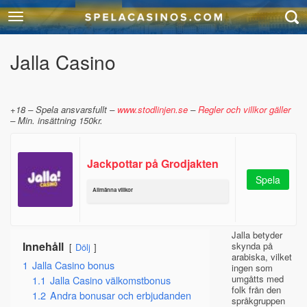
Jalla Casino
+18 – Spela ansvarsfullt –
www.stodlinjen.se
–
Regler och villkor gäller
– Min. insättning 150kr.
Jackpottar på Grodjakten
Spela
Allmänna villkor
Jalla betyder
Innehåll
skynda på
Dölj
arabiska, vilket
1
Jalla Casino bonus
ingen som
umgåtts med
1.1
Jalla Casino välkomstbonus
folk från den
1.2
Andra bonusar och erbjudanden
språkgruppen