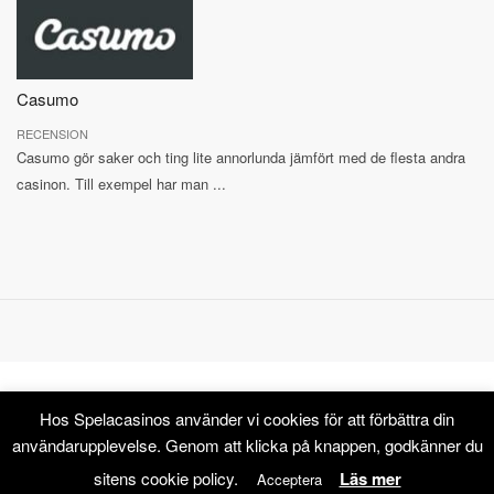
Casumo
RECENSION
Casumo gör saker och ting lite annorlunda jämfört med de flesta andra
casinon. Till exempel har man ...
Hos Spelacasinos använder vi cookies för att förbättra din
©2026 Spelacasinos.com
användarupplevelse. Genom att klicka på knappen, godkänner du
sitens cookie policy.
Läs mer
Acceptera