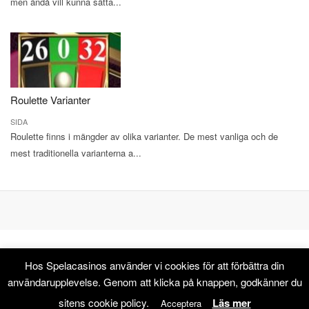
men ändå vill kunna sätta...
Roulette Varianter
SIDA
Roulette finns i mängder av olika varianter. De mest vanliga och de
mest traditionella varianterna a...
Hos Spelacasinos använder vi cookies för att förbättra din
©2026 Spelacasinos.com
användarupplevelse. Genom att klicka på knappen, godkänner du
sitens cookie policy.
Läs mer
Acceptera