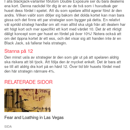
I alla blackjack-varianter förutom Double Exposure ser du bara dealerns
ena kort. Denna nackdel för dig är en av de två som i huvudsak ger
huset dess fördel i spelet. Att du som spelare alltid agerar först är den
andra. Vilken valör som döljer sig bakom det dolda kortet kan man bara
gissa och det finns ett par strategier som bygger på detta. En relativt
väl spridd strategi handlar om att man alltid ska utgå från att dealern har
ett högt kort och mer specifikt ett kort med värdet 10. Det är ett riktigt
dåligt koncept som ger huset en fördel på över 10%! Notera också att
om det öppna kortet är ett ess, och det visar sig att handen inte är en
Black Jack, så fallerar hela strategin.
Stanna på 12
Den minst usla av strategier är den som går ut på att spelaren aldrig
ska riskera att bli tjock. Att följa den är mycket enkelt. Det är bara att
se till att aldrig dra kort på en hård 12. Över tid blir husets fördel med
den här strategin närmare 4%.
RELATERADE SIDOR
Fear and Loathing in Las Vegas
SIDA