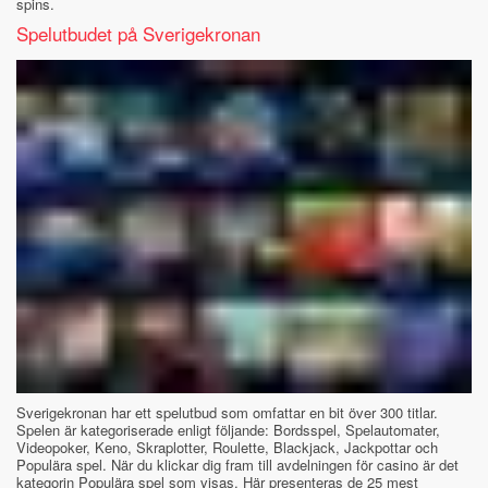
spins.
Spelutbudet på Sverigekronan
Sverigekronan har ett spelutbud som omfattar en bit över 300 titlar.
Spelen är kategoriserade enligt följande: Bordsspel, Spelautomater,
Videopoker, Keno, Skraplotter, Roulette, Blackjack, Jackpottar och
Populära spel. När du klickar dig fram till avdelningen för casino är det
kategorin Populära spel som visas. Här presenteras de 25 mest