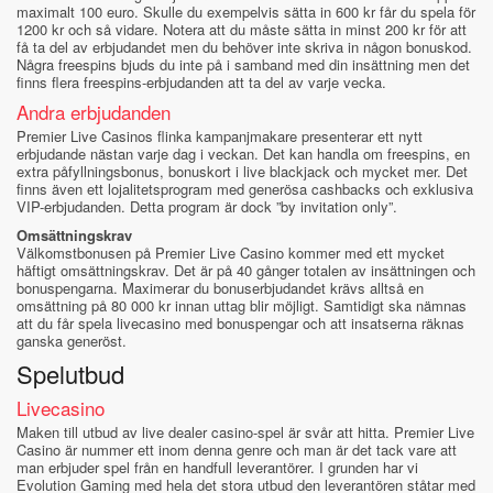
maximalt 100 euro. Skulle du exempelvis sätta in 600 kr får du spela för
1200 kr och så vidare. Notera att du måste sätta in minst 200 kr för att
få ta del av erbjudandet men du behöver inte skriva in någon bonuskod.
Några freespins bjuds du inte på i samband med din insättning men det
finns flera freespins-erbjudanden att ta del av varje vecka.
Andra erbjudanden
Premier Live Casinos flinka kampanjmakare presenterar ett nytt
erbjudande nästan varje dag i veckan. Det kan handla om freespins, en
extra påfyllningsbonus, bonuskort i live blackjack och mycket mer. Det
finns även ett lojalitetsprogram med generösa cashbacks och exklusiva
VIP-erbjudanden. Detta program är dock ”by invitation only”.
Omsättningskrav
Välkomstbonusen på Premier Live Casino kommer med ett mycket
häftigt omsättningskrav. Det är på 40 gånger totalen av insättningen och
bonuspengarna. Maximerar du bonuserbjudandet krävs alltså en
omsättning på 80 000 kr innan uttag blir möjligt. Samtidigt ska nämnas
att du får spela livecasino med bonuspengar och att insatserna räknas
ganska generöst.
Spelutbud
Livecasino
Maken till utbud av live dealer casino-spel är svår att hitta. Premier Live
Casino är nummer ett inom denna genre och man är det tack vare att
man erbjuder spel från en handfull leverantörer. I grunden har vi
Evolution Gaming med hela det stora utbud den leverantören ståtar med