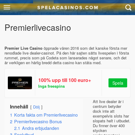
Premierlivecasino
Premier Live Casino
öppnade våren 2016 som det kanske första mer
renodlade live dealer-casinot. På den här sajten sätts livespelen i första
rummet, precis som på Codeta som lanserades något senare, och det
är verkligen en härlig bredd detta casino kan ståta med.
100% upp till 100 euro+
Spela
Inga freespins
Att live dealer är i
Innehåll
centrum betyder
Dölj
dock inte att
1
Korta fakta om Premierlivecasino
exempelvis slots har
slopats helt i utbudet.
2
Premierlivecasino Bonus
Du finner över 400
2.1
Andra erbjudanden
stycken
3
Spelutbud