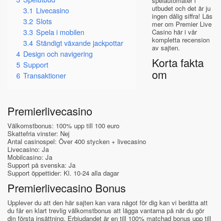
spelautomater i
utbudet och det är ju
3.1
Livecasino
ingen dålig siffra! Läs
3.2
Slots
mer om Premier Live
3.3
Spela i mobilen
Casino här i vår
kompletta recension
3.4
Ständigt växande jackpottar
av sajten.
4
Design och navigering
Korta fakta
5
Support
om
6
Transaktioner
Premierlivecasino
Välkomstbonus: 100% upp till 100 euro
Skattefria vinster: Nej
Antal casinospel: Över 400 stycken + livecasino
Livecasino: Ja
Mobilcasino: Ja
Support på svenska: Ja
Support öppettider: Kl. 10-24 alla dagar
Premierlivecasino Bonus
Upplever du att den här sajten kan vara något för dig kan vi berätta att
du får en klart trevlig välkomstbonus att lägga vantarna på när du gör
din första insättning. Erbjudandet är en till 100% matchad bonus upp till