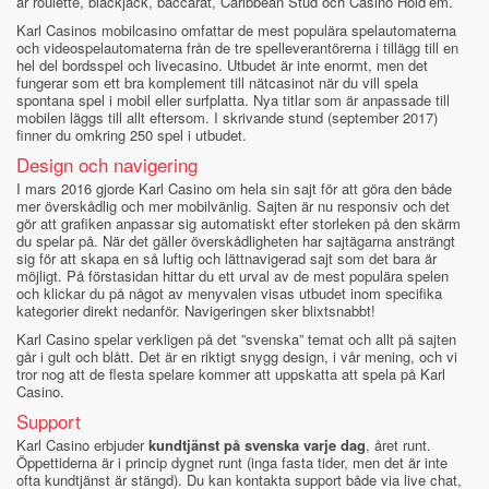
är roulette, blackjack, baccarat, Caribbean Stud och Casino Hold’em.
Karl Casinos mobilcasino omfattar de mest populära spelautomaterna
och videospelautomaterna från de tre spelleverantörerna i tillägg till en
hel del bordsspel och livecasino. Utbudet är inte enormt, men det
fungerar som ett bra komplement till nätcasinot när du vill spela
spontana spel i mobil eller surfplatta. Nya titlar som är anpassade till
mobilen läggs till allt eftersom. I skrivande stund (september 2017)
finner du omkring 250 spel i utbudet.
Design och navigering
I mars 2016 gjorde Karl Casino om hela sin sajt för att göra den både
mer överskådlig och mer mobilvänlig. Sajten är nu responsiv och det
gör att grafiken anpassar sig automatiskt efter storleken på den skärm
du spelar på. När det gäller överskådligheten har sajtägarna ansträngt
sig för att skapa en så luftig och lättnavigerad sajt som det bara är
möjligt. På förstasidan hittar du ett urval av de mest populära spelen
och klickar du på något av menyvalen visas utbudet inom specifika
kategorier direkt nedanför. Navigeringen sker blixtsnabbt!
Karl Casino spelar verkligen på det ”svenska” temat och allt på sajten
går i gult och blått. Det är en riktigt snygg design, i vår mening, och vi
tror nog att de flesta spelare kommer att uppskatta att spela på Karl
Casino.
Support
Karl Casino erbjuder
kundtjänst på svenska varje dag
, året runt.
Öppettiderna är i princip dygnet runt (inga fasta tider, men det är inte
ofta kundtjänst är stängd). Du kan kontakta support både via live chat,