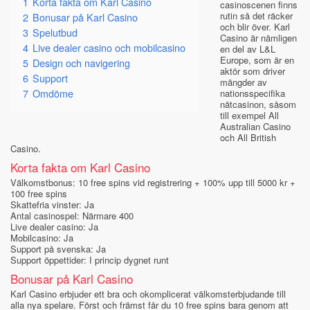
1
Korta fakta om Karl Casino
casinoscenen finns
rutin så det räcker
2
Bonusar på Karl Casino
och blir över. Karl
3
Spelutbud
Casino är nämligen
4
Live dealer casino och mobilcasino
en del av L&L
Europe, som är en
5
Design och navigering
aktör som driver
6
Support
mängder av
7
Omdöme
nationsspecifika
nätcasinon, såsom
till exempel All
Australian Casino
och All British
Casino.
Korta fakta om Karl Casino
Välkomstbonus: 10 free spins vid registrering + 100% upp till 5000 kr +
100 free spins
Skattefria vinster: Ja
Antal casinospel: Närmare 400
Live dealer casino: Ja
Mobilcasino: Ja
Support på svenska: Ja
Support öppettider: I princip dygnet runt
Bonusar på Karl Casino
Karl Casino erbjuder ett bra och okomplicerat välkomsterbjudande till
alla nya spelare. Först och främst får du 10 free spins bara genom att