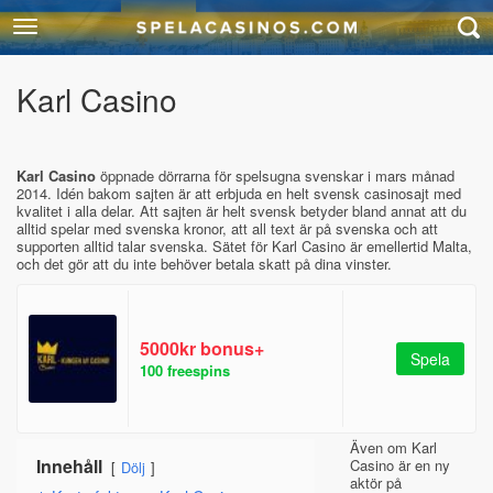
Karl Casino
Karl Casino
öppnade dörrarna för spelsugna svenskar i mars månad
2014. Idén bakom sajten är att erbjuda en helt svensk casinosajt med
kvalitet i alla delar. Att sajten är helt svensk betyder bland annat att du
alltid spelar med svenska kronor, att all text är på svenska och att
supporten alltid talar svenska. Sätet för Karl Casino är emellertid Malta,
och det gör att du inte behöver betala skatt på dina vinster.
5000kr bonus+
Spela
100 freespins
Även om Karl
Innehåll
Casino är en ny
Dölj
aktör på