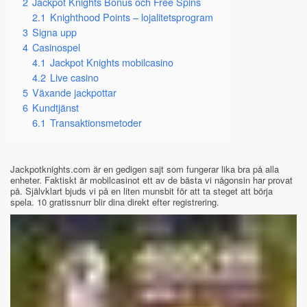
2
Jackpot Knights Bonus och Free Spins
2.1
Knighthood Points – lojalitetsprogram
3
Signa upp
4
Casinospel
4.1
Jackpot Knights mobilcasino
4.2
Live casino
5
Växande jackpottar
6
Kundtjänst
6.1
Transaktionsmetoder
Jackpotknights.com är en gedigen sajt som fungerar lika bra på alla
enheter. Faktiskt är mobilcasinot ett av de bästa vi någonsin har provat
på. Självklart bjuds vi på en liten munsbit för att ta steget att börja
spela. 10 gratissnurr blir dina direkt efter registrering.