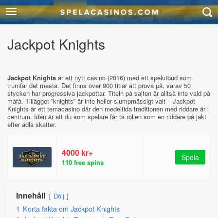
Jackpot Knights
Jackpot Knights
är ett nytt casino (2016) med ett spelutbud som
trumfar det mesta. Det finns över 900 titlar att prova på, varav 50
stycken har progressiva jackpottar. Titeln på sajten är alltså inte vald på
måfå. Tillägget ”knights” är inte heller slumpmässigt valt – Jackpot
Knights är ett temacasino där den medeltida traditionen med riddare är i
centrum. Idén är att du som spelare får ta rollen som en riddare på jakt
efter ädla skatter.
4000 kr+
Spela
110 free spins
Innehåll
Dölj
1
Korta fakta om Jackpot Knights