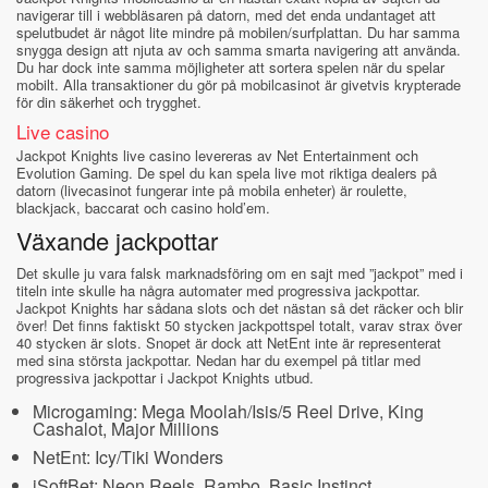
navigerar till i webbläsaren på datorn, med det enda undantaget att
spelutbudet är något lite mindre på mobilen/surfplattan. Du har samma
snygga design att njuta av och samma smarta navigering att använda.
Du har dock inte samma möjligheter att sortera spelen när du spelar
mobilt. Alla transaktioner du gör på mobilcasinot är givetvis krypterade
för din säkerhet och trygghet.
Live casino
Jackpot Knights live casino levereras av Net Entertainment och
Evolution Gaming. De spel du kan spela live mot riktiga dealers på
datorn (livecasinot fungerar inte på mobila enheter) är roulette,
blackjack, baccarat och casino hold’em.
Växande jackpottar
Det skulle ju vara falsk marknadsföring om en sajt med ”jackpot” med i
titeln inte skulle ha några automater med progressiva jackpottar.
Jackpot Knights har sådana slots och det nästan så det räcker och blir
över! Det finns faktiskt 50 stycken jackpottspel totalt, varav strax över
40 stycken är slots. Snopet är dock att NetEnt inte är representerat
med sina största jackpottar. Nedan har du exempel på titlar med
progressiva jackpottar i Jackpot Knights utbud.
Microgaming: Mega Moolah/Isis/5 Reel Drive, King
Cashalot, Major Millions
NetEnt: Icy/Tiki Wonders
iSoftBet: Neon Reels, Rambo, Basic Instinct