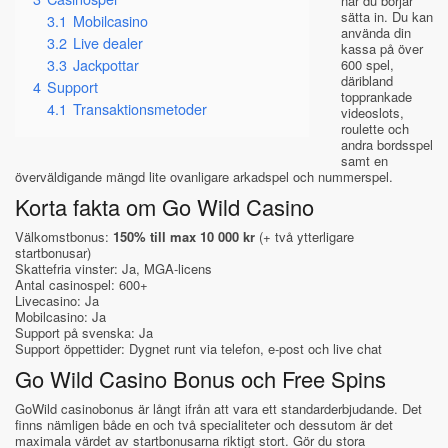
när du börjar
sätta in. Du kan
3.1
Mobilcasino
använda din
3.2
Live dealer
kassa på över
3.3
Jackpottar
600 spel,
däribland
4
Support
topprankade
4.1
Transaktionsmetoder
videoslots,
roulette och
andra bordsspel
samt en
överväldigande mängd lite ovanligare arkadspel och nummerspel.
Korta fakta om Go Wild Casino
Välkomstbonus:
150% till max 10 000 kr
(+ två ytterligare
startbonusar)
Skattefria vinster: Ja, MGA-licens
Antal casinospel: 600+
Livecasino: Ja
Mobilcasino: Ja
Support på svenska: Ja
Support öppettider: Dygnet runt via telefon, e-post och live chat
Go Wild Casino Bonus och Free Spins
GoWild casinobonus är långt ifrån att vara ett standarderbjudande. Det
finns nämligen både en och två specialiteter och dessutom är det
maximala värdet av startbonusarna riktigt stort. Gör du stora