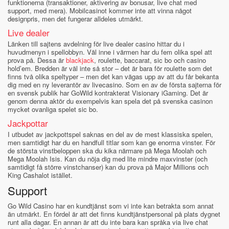
funktionerna (transaktioner, aktivering av bonusar, live chat med
support, med mera). Mobilcasinot kommer inte att vinna något
designpris, men det fungerar alldeles utmärkt.
Live dealer
Länken till sajtens avdelning för live dealer casino hittar du i
huvudmenyn i spellobbyn. Väl inne i värmen har du fem olika spel att
prova på. Dessa är
blackjack
, roulette, baccarat, sic bo och casino
hold’em. Bredden är väl inte så stor – det är bara för roulette som det
finns två olika speltyper – men det kan vägas upp av att du får bekanta
dig med en ny leverantör av livecasino. Som en av de första sajterna för
en svensk publik har GoWild kontrakterat Visionary iGaming. Det är
genom denna aktör du exempelvis kan spela det på svenska casinon
mycket ovanliga spelet sic bo.
Jackpottar
I utbudet av jackpottspel saknas en del av de mest klassiska spelen,
men samtidigt har du en handfull titlar som kan ge enorma vinster. För
de största vinstbeloppen ska du kika närmare på Mega Moolah och
Mega Moolah Isis. Kan du nöja dig med lite mindre maxvinster (och
samtidigt få större vinstchanser) kan du prova på Major Millions och
King Cashalot istället.
Support
Go Wild Casino har en kundtjänst som vi inte kan betrakta som annat
än utmärkt. En fördel är att det finns kundtjänstpersonal på plats dygnet
runt alla dagar. En annan är att du inte bara kan språka via live chat