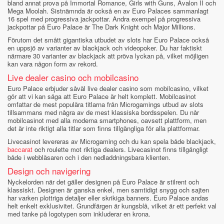
bland annat prova på Immortal Romance, Girls with Guns, Avalon II och
Mega Moolah. Sistnämnda är också en av Euro Palaces sammanlagt
16 spel med progressiva jackpottar. Andra exempel på progressiva
jackpottar på Euro Palace är The Dark Knight och Major Millions.
Förutom det smått gigantiska utbudet av slots har Euro Palace också
en uppsjö av varianter av blackjack och videopoker. Du har faktiskt
närmare 30 varianter av blackjack att pröva lyckan på, vilket möjligen
kan vara någon form av rekord.
Live dealer casino och mobilcasino
Euro Palace erbjuder såväl live dealer casino som mobilcasino, vilket
gör att vi kan säga att Euro Palace är helt komplett. Mobilcasinot
omfattar de mest populära titlarna från Microgamings utbud av slots
tillsammans med några av de mest klassiska bordsspelen. Du når
mobilcasinot med alla moderna smartphones, oavsett plattform, men
det är inte riktigt alla titlar som finns tillgängliga för alla plattformar.
Livecasinot levereras av Microgaming och du kan spela både blackjack,
baccarat
och roulette mot riktiga dealers. Livecasinot finns tillgängligt
både i webbläsaren och i den nedladdningsbara klienten.
Design och navigering
Nyckelorden när det gäller designen på Euro Palace är stilrent och
klassiskt. Designen är ganska enkel, men samtidigt snygg och sajten
har varken plottriga detaljer eller skrikiga banners. Euro Palace andas
helt enkelt exklusivitet. Grundfärgen är kungsblå, vilket är ett perfekt val
med tanke på logotypen som inkluderar en krona.