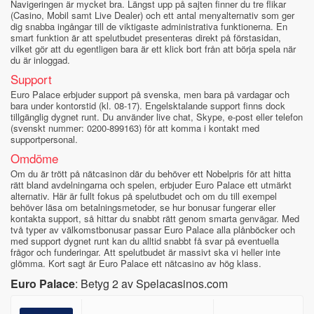
Navigeringen är mycket bra. Längst upp på sajten finner du tre flikar
(Casino, Mobil samt Live Dealer) och ett antal menyalternativ som ger
dig snabba ingångar till de viktigaste administrativa funktionerna. En
smart funktion är att spelutbudet presenteras direkt på förstasidan,
vilket gör att du egentligen bara är ett klick bort från att börja spela när
du är inloggad.
Support
Euro Palace erbjuder support på svenska, men bara på vardagar och
bara under kontorstid (kl. 08-17). Engelsktalande support finns dock
tillgänglig dygnet runt. Du använder live chat, Skype, e-post eller telefon
(svenskt nummer: 0200-899163) för att komma i kontakt med
supportpersonal.
Omdöme
Om du är trött på nätcasinon där du behöver ett Nobelpris för att hitta
rätt bland avdelningarna och spelen, erbjuder Euro Palace ett utmärkt
alternativ. Här är fullt fokus på spelutbudet och om du till exempel
behöver läsa om betalningsmetoder, se hur bonusar fungerar eller
kontakta support, så hittar du snabbt rätt genom smarta genvägar. Med
två typer av välkomstbonusar passar Euro Palace alla plånböcker och
med support dygnet runt kan du alltid snabbt få svar på eventuella
frågor och funderingar. Att spelutbudet är massivt ska vi heller inte
glömma. Kort sagt är Euro Palace ett nätcasino av hög klass.
Euro Palace
:
Betyg
2
av
Spelacasinos.com