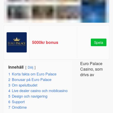
5000kr bonus
Spela
Euro Palace
Innehåll
Dölj
Casino, som
1
Korta fakta om Euro Palace
drivs av
2
Bonusar på Euro Palace
3
Om spelutbudet
4
Live dealer casino och mobilcasino
5
Design och navigering
6
Support
7
Omdöme