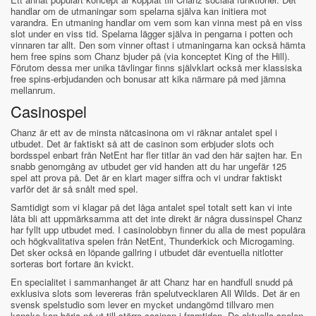
handlar om de utmaningar som spelarna själva kan initiera mot
varandra. En utmaning handlar om vem som kan vinna mest på en viss
slot under en viss tid. Spelarna lägger själva in pengarna i potten och
vinnaren tar allt. Den som vinner oftast i utmaningarna kan också hämta
hem free spins som Chanz bjuder på (via konceptet King of the Hill).
Förutom dessa mer unika tävlingar finns självklart också mer klassiska
free spins-erbjudanden och bonusar att kika närmare på med jämna
mellanrum.
Casinospel
Chanz är ett av de minsta nätcasinona om vi räknar antalet spel i
utbudet. Det är faktiskt så att de casinon som erbjuder slots och
bordsspel enbart från NetEnt har fler titlar än vad den här sajten har. En
snabb genomgång av utbudet ger vid handen att du har ungefär 125
spel att prova på. Det är en klart mager siffra och vi undrar faktiskt
varför det är så snålt med spel.
Samtidigt som vi klagar på det låga antalet spel totalt sett kan vi inte
låta bli att uppmärksamma att det inte direkt är några dussinspel Chanz
har fyllt upp utbudet med. I casinolobbyn finner du alla de mest populära
och högkvalitativa spelen från NetEnt, Thunderkick och Microgaming.
Det sker också en löpande gallring i utbudet där eventuella nitlotter
sorteras bort fortare än kvickt.
En specialitet i sammanhanget är att Chanz har en handfull snudd på
exklusiva slots som levereras från spelutvecklaren All Wilds. Det är en
svensk spelstudio som lever en mycket undangömd tillvaro men
kanske kan börja nå ut till större casinon i framtiden. De aktuella spelen