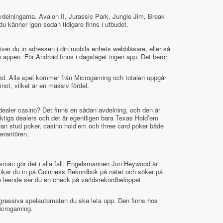
avdelningarna. Avalon II, Jurassic Park, Jungle Jim, Break
u känner igen sedan tidigare finns i utbudet.
iver du in adressen i din mobila enhets webbläsare, eller så
 appen. För Android finns i dagsläget ingen app. Det beror
and. Alla spel kommer från Microgaming och totalen uppgår
inot, vilket är en massiv fördel.
dealer casino? Det finns en sådan avdelning, och den är
riktiga dealers och det är egentligen bara Texas Hold’em
ean stud poker, casino hold’em och three card poker både
erantören.
smän gör det i alla fall. Engelsmannen Jon Heywood är
 Kikar du in på Guinness Rekordbok på nätet och söker på
 leende ser du en check på världsrekordbeloppet
gressiva spelautomaten du ska leta upp. Den finns hos
Microgaming.