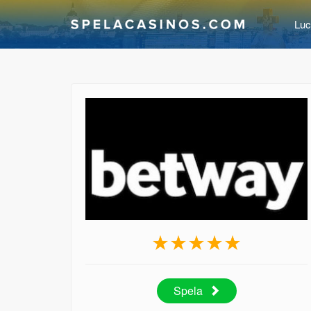
Lu
Spela