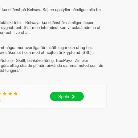
er kundtjänst på Betway. Sajten uppfyller nämligen alla tre
 faktiskt inte – Betways kundtjänst är nämligen öppen
ts dygnet runt. Sist men inte minst kan vi också nämna att
r) och live chat.
 några mer ovanliga för insättningar och uttag hos
av säkerhet i och med att sajten är krypterad (SSL).
Neteller, Skrill, banköverföring, EcoPayz, Zimpler
vill göra uttag ska du primärt använda samma metod som du
id fungerar.
Spela