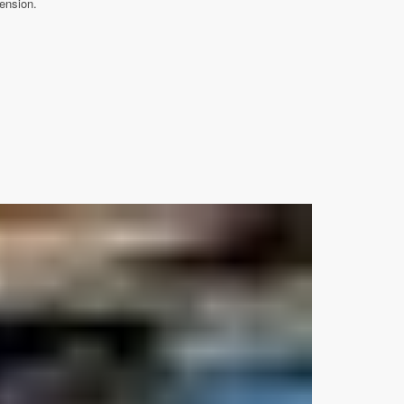
ension.