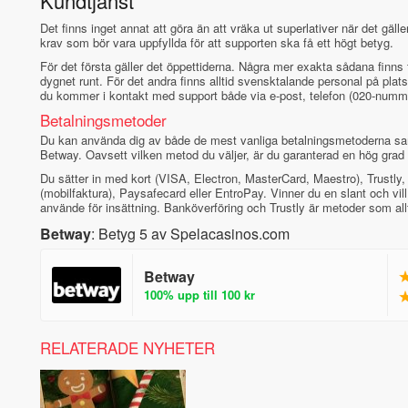
Kundtjänst
Det finns inget annat att göra än att vräka ut superlativer när det gäll
krav som bör vara uppfyllda för att supporten ska få ett högt betyg.
För det första gäller det öppettiderna. Några mer exakta sådana finns
dygnet runt. För det andra finns alltid svensktalande personal på pla
du kommer i kontakt med support både via e-post, telefon (020-numme
Betalningsmetoder
Du kan använda dig av både de mest vanliga betalningsmetoderna samt
Betway. Oavsett vilken metod du väljer, är du garanterad en hög grad 
Du sätter in med kort (VISA, Electron, MasterCard, Maestro), Trustly, 
(mobilfaktura), Paysafecard eller EntroPay. Vinner du en slant och 
använde för insättning. Banköverföring och Trustly är metoder som allt
Betway
:
Betyg
5
av
Spelacasinos.com
Betway
100% upp till 100 kr
RELATERADE NYHETER