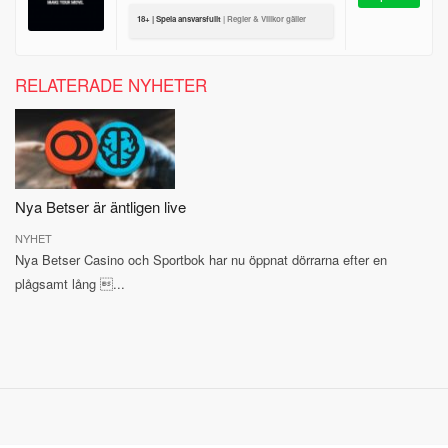
18+ | Spela ansvarsfullt
| Regler & Villkor gäller
RELATERADE NYHETER
Nya Betser är äntligen live
NYHET
Nya Betser Casino och Sportbok har nu öppnat dörrarna efter en
plågsamt lång ...