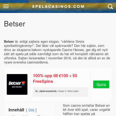
Betser
Betser
är, enligt sajtens egen slogan, ”världens första
sportbettingäventyr”. Det låter väl spännande? Den här sajten, som
drivs av skaparna bakom nyskapande Casino Heroes, ger dig ett nytt
sätt att spela på odds samtidigt som du har ett komplett nätcasino att
utforska. Sajten lanserades i november 2016, så den är alltså en av de
nyare svenska casinosidorna.
100% upp till €100 + 50
FreeSpins
Spela
18+ | Spela ansvarsfullt
| Regler & Villkor gäller
Som casino omfattar Betser en
Innehåll
bit över 400 spel, varav ungefär
Dölj
hälften kan spelas på