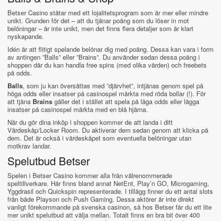
Betser Casino ståtar med ett lojalitetsprogram som är mer eller mindre
unikt. Grunden för det – att du tjänar poäng som du löser in mot
belöningar – är inte unikt, men det finns flera detaljer som är klart
nyskapande.
Idén är att flitigt spelande belönar dig med poäng. Dessa kan vara i form
av antingen ”Balls” eller ”Brains”. Du använder sedan dessa poäng i
shoppen där du kan handla free spins (med olika värden) och freebets
på odds.
Balls
, som ju kan översättas med ”djärvhet”, intjänas genom spel på
höga odds eller insatser på casinospel märkta med röda bollar (!). För
att tjäna
Brains
gäller det i stället att spela på låga odds eller lägga
insatser på casinospel märkta med en blå hjärna.
När du gör dina inköp i shoppen kommer de att landa i ditt
Värdeskåp/Locker Room. Du aktiverar dem sedan genom att klicka på
dem. Det är också i värdeskåpet som eventuella belöningar utan
motkrav landar.
Spelutbud Betser
Spelen i Betser Casino kommer alla från välrenommerade
speltillverkare. Här finns bland annat NetEnt, Play’n GO, Microgaming,
Yggdrasil och Quickspin representerade. I tillägg finner du ett antal slots
från både Playson och Push Gaming. Dessa aktörer är inte direkt
vanligt förekommande på svenska casinon, så hos Betser får du ett lite
mer unikt spelutbud att välja mellan. Totalt finns en bra bit över 400