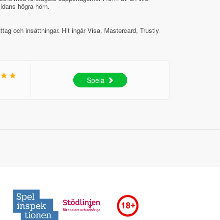
sidans högra hörn.
ag och insättningar. Hit ingår Visa, Mastercard, Trustly
Spela