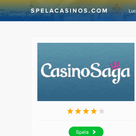
Lu
Spela