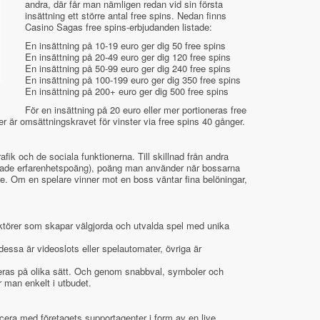
andra, där får man nämligen redan vid sin första
insättning ett större antal free spins. Nedan finns
Casino Sagas free spins-erbjudanden listade:
En insättning på 10-19 euro ger dig 50 free spins
En insättning på 20-49 euro ger dig 120 free spins
En insättning på 50-99 euro ger dig 240 free spins
En insättning på 100-199 euro ger dig 350 free spins
En insättning på 200+ euro ger dig 500 free spins
För en insättning på 20 euro eller mer portioneras free
er är omsättningskravet för vinster via free spins 40 gånger.
k och de sociala funktionerna. Till skillnad från andra
lade erfarenhetspoäng), poäng man använder när bossarna
re. Om en spelare vinner mot en boss väntar fina belöningar,
ktörer som skapar välgjorda och utvalda spel med unika
essa är videoslots eller spelautomater, övriga är
eras på olika sätt. Och genom snabbval, symboler och
r man enkelt i utbudet.
era med företagets supportagenter i form av en live