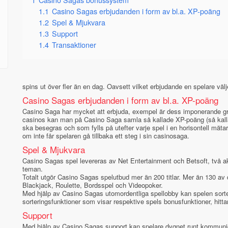
1.1
Casino Sagas erbjudanden i form av bl.a. XP-poäng
1.2
Spel & Mjukvara
1.3
Support
1.4
Transaktioner
spins ut över fler än en dag. Oavsett vilket erbjudande en spelare välj
Casino Sagas erbjudanden i form av bl.a. XP-poäng
Casino Saga har mycket att erbjuda, exempel är dess imponerande grafi
casinos kan man på Casino Saga samla så kallade XP-poäng (så kal
ska besegras och som fylls på utefter varje spel i en horisontell mäta
om inte får spelaren gå tillbaka ett steg i sin casinosaga.
Spel & Mjukvara
Casino Sagas spel levereras av Net Entertainment och Betsoft, två a
teman.
Totalt utgör Casino Sagas spelutbud mer än 200 titlar. Mer än 130 av d
Blackjack, Roulette, Bordsspel och Videopoker.
Med hjälp av Casino Sagas utomordentliga spellobby kan spelen sort
sorteringsfunktioner som visar respektive spels bonusfunktioner, hitta
Support
Med hjälp av Casino Sagas support kan spelare dygnet runt kommunic