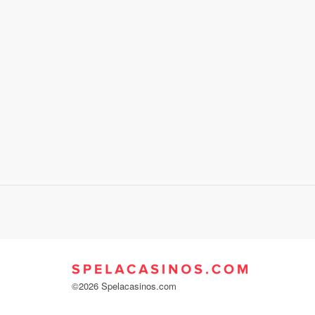
©2026 Spelacasinos.com